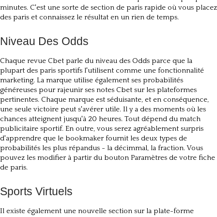
minutes. C'est une sorte de section de paris rapide où vous placez
des paris et connaissez le résultat en un rien de temps.
Niveau Des Odds
Chaque revue Cbet parle du niveau des Odds parce que la
plupart des paris sportifs l'utilisent comme une fonctionnalité
marketing. La marque utilise également ses probabilités
généreuses pour rajeunir ses notes Cbet sur les plateformes
pertinentes. Chaque marque est séduisante, et en conséquence,
une seule victoire peut s'avérer utile. Il y a des moments où les
chances atteignent jusqu'à 20 heures. Tout dépend du match
publicitaire sportif. En outre, vous serez agréablement surpris
d'apprendre que le bookmaker fournit les deux types de
probabilités les plus répandus - la décimmal, la fraction. Vous
pouvez les modifier à partir du bouton Paramètres de votre fiche
de paris.
Sports Virtuels
Il existe également une nouvelle section sur la plate-forme