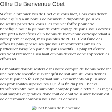
Offre De Bienvenue Cbet
Si c'est le premier avis de Cbet que vous lisez, alors vous devez
savoir qu'il y a un bonus de bienvenue disponible pour les
nouvelles pancartes. Vous allez trouver l'offre pour être
bénéfique pour la plupart de votre voyage de paris. Vous devriez
être prêt à bénéficier d'un bonus de bienvenue correspondant à
votre premier dépôt, mais pas plus de 200 €. C'est l'une des
offres les plus généreuses que vous rencontrerez jamais, en
particulier lorsqu'on parle de paris sportifs. La plupart d'entre
eux vont rarement aussi haut et vous devriez donc apprécier les
efforts ici.
Le montant doublé restera dans votre compte de bonus pendant
une période spécifique avant qu'il ne soit annulé. Vous devriez
donc le parier 5 fois en pariant sur 3 événements ou plus avec
des probabilités supérieures à 1,3. À la fin du pari, Cbet va
transférer votre bonus sur votre compte pour le retrait. Les règles
sont simples et gérables, donc tout ce dont vous avez besoin est
de déterminer combien vous voulez déposer.