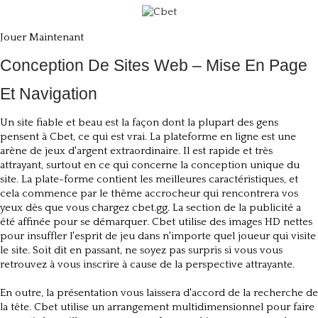
Jouer Maintenant
Conception De Sites Web – Mise En Page
Et Navigation
Un site fiable et beau est la façon dont la plupart des gens
pensent à Cbet, ce qui est vrai. La plateforme en ligne est une
arène de jeux d'argent extraordinaire. Il est rapide et très
attrayant, surtout en ce qui concerne la conception unique du
site. La plate-forme contient les meilleures caractéristiques, et
cela commence par le thème accrocheur qui rencontrera vos
yeux dès que vous chargez cbet.gg. La section de la publicité a
été affinée pour se démarquer. Cbet utilise des images HD nettes
pour insuffler l'esprit de jeu dans n'importe quel joueur qui visite
le site. Soit dit en passant, ne soyez pas surpris si vous vous
retrouvez à vous inscrire à cause de la perspective attrayante.
En outre, la présentation vous laissera d'accord de la recherche de
la tête. Cbet utilise un arrangement multidimensionnel pour faire