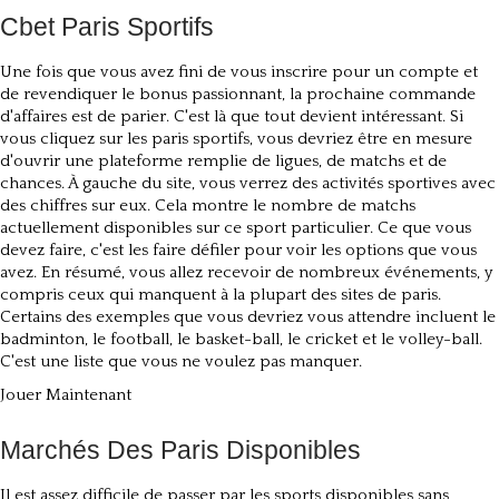
Cbet Paris Sportifs
Une fois que vous avez fini de vous inscrire pour un compte et
de revendiquer le bonus passionnant, la prochaine commande
d'affaires est de parier. C'est là que tout devient intéressant. Si
vous cliquez sur les paris sportifs, vous devriez être en mesure
d'ouvrir une plateforme remplie de ligues, de matchs et de
chances. À gauche du site, vous verrez des activités sportives avec
des chiffres sur eux. Cela montre le nombre de matchs
actuellement disponibles sur ce sport particulier. Ce que vous
devez faire, c'est les faire défiler pour voir les options que vous
avez. En résumé, vous allez recevoir de nombreux événements, y
compris ceux qui manquent à la plupart des sites de paris.
Certains des exemples que vous devriez vous attendre incluent le
badminton, le football, le basket-ball, le cricket et le volley-ball.
C'est une liste que vous ne voulez pas manquer.
Jouer Maintenant
Marchés Des Paris Disponibles
Il est assez difficile de passer par les sports disponibles sans