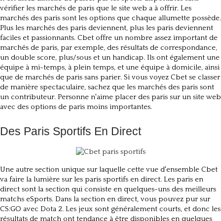
vérifier les marchés de paris que le site web a à offrir. Les
marchés des paris sont les options que chaque allumette possède.
Plus les marchés des paris deviennent, plus les paris deviennent
faciles et passionnants. Cbet offre un nombre assez important de
marchés de paris, par exemple, des résultats de correspondance,
un double score, plus/sous et un handicap. Ils ont également une
équipe à mi-temps, à plein temps, et une équipe à domicile, ainsi
que de marchés de paris sans parier. Si vous voyez Cbet se classer
de manière spectaculaire, sachez que les marchés des paris sont
un contributeur. Personne n'aime placer des paris sur un site web
avec des options de paris moins importantes.
Des Paris Sportifs En Direct
Une autre section unique sur laquelle cette vue d'ensemble Cbet
va faire la lumière sur les paris sportifs en direct. Les paris en
direct sont la section qui consiste en quelques-uns des meilleurs
matchs eSports. Dans la section en direct, vous pouvez pur sur
CS:GO avec Dota 2. Les jeux sont généralement courts, et donc les
résultats de match ont tendance à être disponibles en quelques